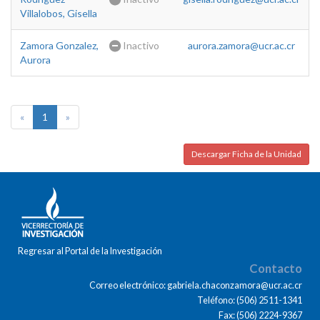
Villalobos, Gisella
Zamora Gonzalez,
Inactivo
aurora.zamora@ucr.ac.cr
Aurora
«
1
»
Descargar Ficha de la Unidad
Regresar al Portal de la Investigación
Contacto
Correo electrónico: gabriela.chaconzamora@ucr.ac.cr
Teléfono: (506) 2511-1341
Fax: (506) 2224-9367