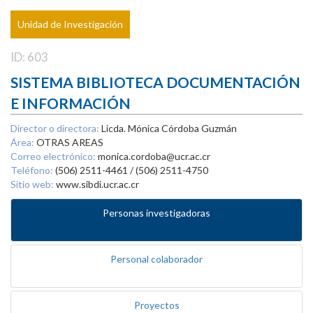
Unidad de Investigación
ID: 603
SISTEMA BIBLIOTECA DOCUMENTACIÓN
E INFORMACIÓN
Director o directora:
Licda. Mónica Córdoba Guzmán
Área:
OTRAS AREAS
Correo electrónico:
monica.cordoba@ucr.ac.cr
Teléfono:
(506) 2511-4461 / (506) 2511-4750
Sitio web:
www.sibdi.ucr.ac.cr
Personas investigadoras
Personal colaborador
Proyectos