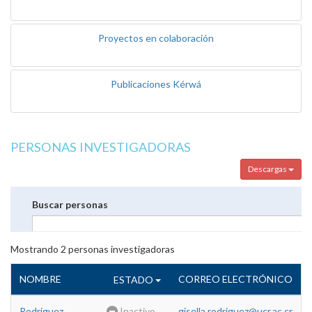
Proyectos en colaboración
Publicaciones Kérwá
PERSONAS INVESTIGADORAS
Descargas
Buscar personas
Mostrando
2
personas investigadoras
NOMBRE
CORREO ELECTRÓNICO
ESTADO
Rodriguez
Inactivo
gisella.rodriguez@ucr.ac.cr