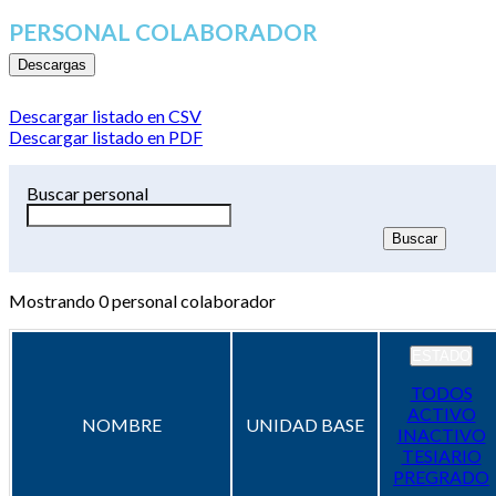
PERSONAL COLABORADOR
Descargas
Descargar listado en CSV
Descargar listado en PDF
Buscar personal
Mostrando
0
personal colaborador
ESTADO
TODOS
ACTIVO
NOMBRE
UNIDAD BASE
INACTIVO
TESIARIO
PREGRADO