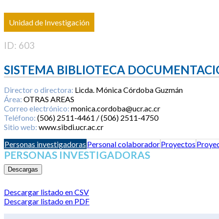
Unidad de Investigación
ID: 603
SISTEMA BIBLIOTECA DOCUMENTACI
Director o directora:
Licda. Mónica Córdoba Guzmán
Área:
OTRAS AREAS
Correo electrónico:
monica.cordoba@ucr.ac.cr
Teléfono:
(506) 2511-4461 / (506) 2511-4750
Sitio web:
www.sibdi.ucr.ac.cr
Personas investigadoras
Personal colaborador
Proyectos
Proyec
PERSONAS INVESTIGADORAS
Descargas
Descargar listado en CSV
Descargar listado en PDF