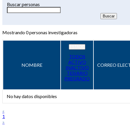
Buscar personas
Mostrando
0
personas investigadoras
ESTADO
TODOS
ACTIVO
NOMBRE
CORREO ELEC
INACTIVO
TESIARIO
PREGRADO
No hay datos disponibles
«
1
»