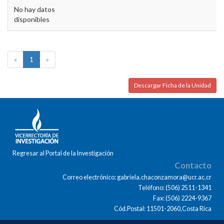
No hay datos
disponibles
«
1
»
Descargar Ficha de la Unidad
Regresar al Portal de la Investigación
Contacto
Correo electrónico: gabriela.chaconzamora@ucr.ac.cr
Teléfono: (506) 2511-1341
Fax: (506) 2224-9367
Cód.Postal: 11501-2060,Costa Rica