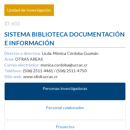
Unidad de Investigación
ID: 603
SISTEMA BIBLIOTECA DOCUMENTACIÓN
E INFORMACIÓN
Director o directora:
Licda. Mónica Córdoba Guzmán
Área:
OTRAS AREAS
Correo electrónico:
monica.cordoba@ucr.ac.cr
Teléfono:
(506) 2511-4461 / (506) 2511-4750
Sitio web:
www.sibdi.ucr.ac.cr
Personas investigadoras
Personal colaborador
Proyectos