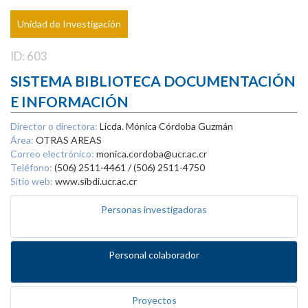
Unidad de Investigación
ID: 603
SISTEMA BIBLIOTECA DOCUMENTACIÓN
E INFORMACIÓN
Director o directora:
Licda. Mónica Córdoba Guzmán
Área:
OTRAS AREAS
Correo electrónico:
monica.cordoba@ucr.ac.cr
Teléfono:
(506) 2511-4461 / (506) 2511-4750
Sitio web:
www.sibdi.ucr.ac.cr
Personas investigadoras
Personal colaborador
Proyectos