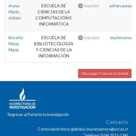
Araya
ESCUELA DE
Inactivo
adrian.araya@u
Marin,
CIENCIAS DE LA
Adrian
COMPUTACIÓN E
INFORMÁTICA
Briceño
ESCUELA DE
Inactivo
ma.briceno@u
Meza,
BIBLIOTECOLOGÍA
Maria
Y CIENCIAS DE LA
INFORMACIÓN
Descargar Ficha de la Unidad
Regresar al Portal de la Investigación
Contacto
Correo electrónico: gabriela.chaconzamora@ucr.ac.cr
Teléfono: (506) 2511-1341