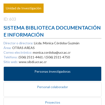
Unidad de Investigación
ID: 603
SISTEMA BIBLIOTECA DOCUMENTACIÓN
E INFORMACIÓN
Director o directora:
Licda. Mónica Córdoba Guzmán
Área:
OTRAS AREAS
Correo electrónico:
monica.cordoba@ucr.ac.cr
Teléfono:
(506) 2511-4461 / (506) 2511-4750
Sitio web:
www.sibdi.ucr.ac.cr
Personas investigadoras
Personal colaborador
Proyectos