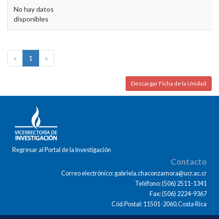
No hay datos
disponibles
«
1
»
Descargar Ficha de la Unidad
Regresar al Portal de la Investigación
Contacto
Correo electrónico: gabriela.chaconzamora@ucr.ac.cr
Teléfono: (506) 2511-1341
Fax: (506) 2224-9367
Cód.Postal: 11501-2060,Costa Rica