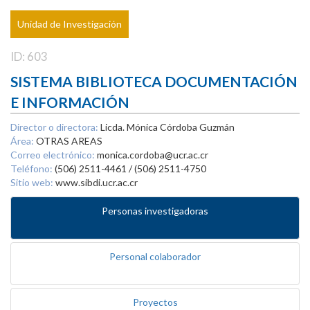
Unidad de Investigación
ID: 603
SISTEMA BIBLIOTECA DOCUMENTACIÓN
E INFORMACIÓN
Director o directora:
Licda. Mónica Córdoba Guzmán
Área:
OTRAS AREAS
Correo electrónico:
monica.cordoba@ucr.ac.cr
Teléfono:
(506) 2511-4461 / (506) 2511-4750
Sitio web:
www.sibdi.ucr.ac.cr
Personas investigadoras
Personal colaborador
Proyectos