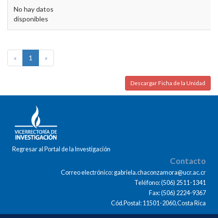
No hay datos
disponibles
«
1
»
Descargar Ficha de la Unidad
Regresar al Portal de la Investigación
Contacto
Correo electrónico: gabriela.chaconzamora@ucr.ac.cr
Teléfono: (506) 2511-1341
Fax: (506) 2224-9367
Cód.Postal: 11501-2060,Costa Rica