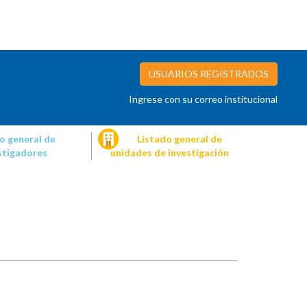
USUARIOS REGISTRADOS
Ingrese con su correo institucional
o general de
Listado general de
stigadores
unidades de investigación