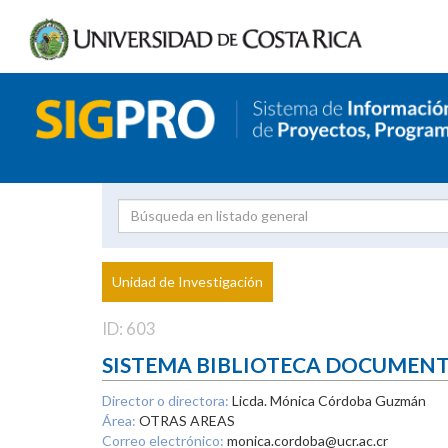
Investigador
Uni
Proyecto
Unidad de Investigación
inves
ID: 603
SISTEMA BIBLIOTECA DOCUMEN
Director o directora:
Licda. Mónica Córdoba Guzmán
Área:
OTRAS AREAS
Correo electrónico:
monica.cordoba@ucr.ac.cr