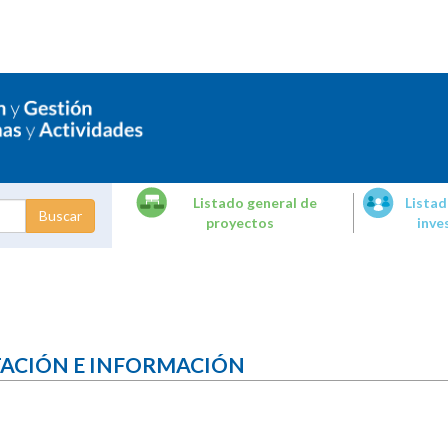
Listado general de
Listad
proyectos
inve
dades de
tigación
TACIÓN E INFORMACIÓN