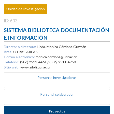
Unidad de Investigación
ID: 603
SISTEMA BIBLIOTECA DOCUMENTACIÓN
E INFORMACIÓN
Director o directora:
Licda. Mónica Córdoba Guzmán
Área:
OTRAS AREAS
Correo electrónico:
monica.cordoba@ucr.ac.cr
Teléfono:
(506) 2511-4461 / (506) 2511-4750
Sitio web:
www.sibdi.ucr.ac.cr
Personas investigadoras
Personal colaborador
Proyectos