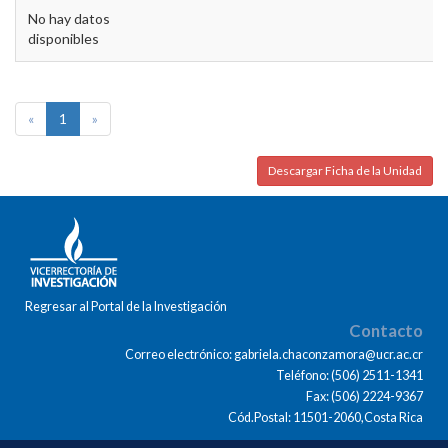
No hay datos
disponibles
«
1
»
Descargar Ficha de la Unidad
Regresar al Portal de la Investigación
Contacto
Correo electrónico: gabriela.chaconzamora@ucr.ac.cr
Teléfono: (506) 2511-1341
Fax: (506) 2224-9367
Cód.Postal: 11501-2060,Costa Rica