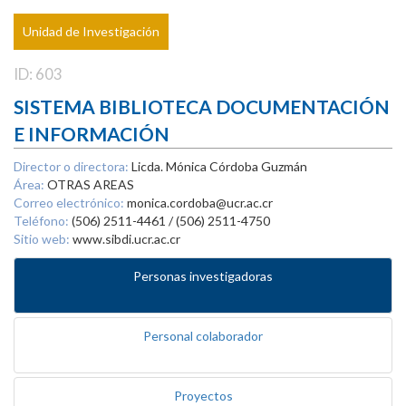
Unidad de Investigación
ID: 603
SISTEMA BIBLIOTECA DOCUMENTACIÓN
E INFORMACIÓN
Director o directora:
Licda. Mónica Córdoba Guzmán
Área:
OTRAS AREAS
Correo electrónico:
monica.cordoba@ucr.ac.cr
Teléfono:
(506) 2511-4461 / (506) 2511-4750
Sitio web:
www.sibdi.ucr.ac.cr
Personas investigadoras
Personal colaborador
Proyectos