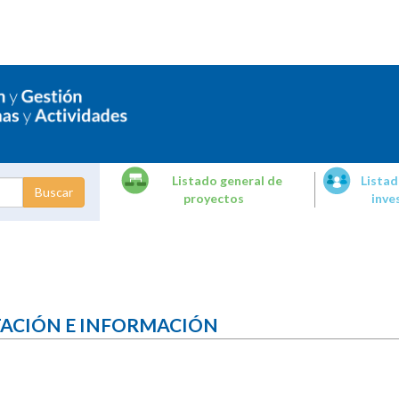
Listado general de
Listad
proyectos
inve
dades de
tigación
TACIÓN E INFORMACIÓN