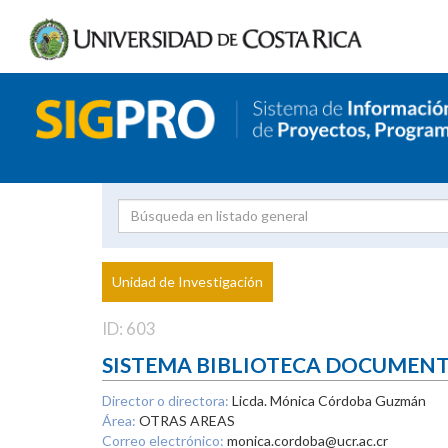
Investigador
Uni
Proyecto
Unidad de Investigación
inves
ID: 603
SISTEMA BIBLIOTECA DOCUMEN
Director o directora:
Licda. Mónica Córdoba Guzmán
Área:
OTRAS AREAS
Correo electrónico:
monica.cordoba@ucr.ac.cr