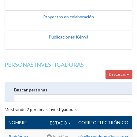
Proyectos en colaboración
Publicaciones Kérwá
PERSONAS INVESTIGADORAS
Descargas
Buscar personas
Mostrando
2
personas investigadoras
NOMBRE
CORREO ELECTRÓNICO
ESTADO
Rodriguez
Inactivo
gisella.rodriguez@ucr.ac.cr