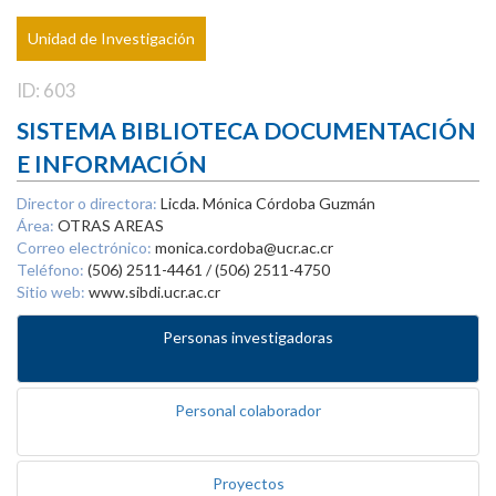
Unidad de Investigación
ID: 603
SISTEMA BIBLIOTECA DOCUMENTACIÓN
E INFORMACIÓN
Director o directora:
Licda. Mónica Córdoba Guzmán
Área:
OTRAS AREAS
Correo electrónico:
monica.cordoba@ucr.ac.cr
Teléfono:
(506) 2511-4461 / (506) 2511-4750
Sitio web:
www.sibdi.ucr.ac.cr
Personas investigadoras
Personal colaborador
Proyectos