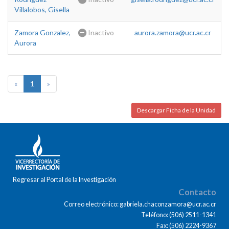
Villalobos, Gisella
Zamora Gonzalez,
Inactivo
aurora.zamora@ucr.ac.cr
Aurora
«
1
»
Descargar Ficha de la Unidad
Regresar al Portal de la Investigación
Contacto
Correo electrónico: gabriela.chaconzamora@ucr.ac.cr
Teléfono: (506) 2511-1341
Fax: (506) 2224-9367