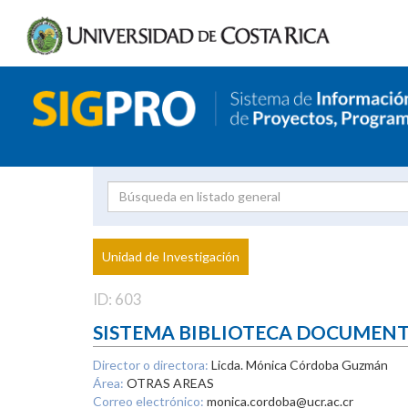
Investigador
Uni
Proyecto
Unidad de Investigación
inves
ID: 603
SISTEMA BIBLIOTECA DOCUMEN
Director o directora:
Licda. Mónica Córdoba Guzmán
Área:
OTRAS AREAS
Correo electrónico:
monica.cordoba@ucr.ac.cr