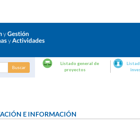
Listado general de
Listad
proyectos
inve
dades de
tigación
TACIÓN E INFORMACIÓN