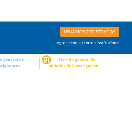
USUARIOS REGISTRADOS
Ingrese con su correo institucional
o general de
Listado general de
stigadores
unidades de investigación