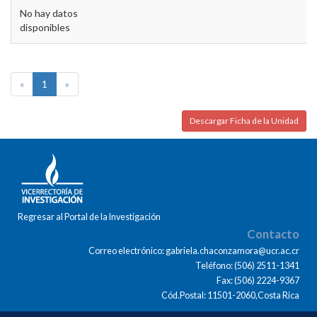
No hay datos
disponibles
«
1
»
Descargar Ficha de la Unidad
Regresar al Portal de la Investigación
Contacto
Correo electrónico: gabriela.chaconzamora@ucr.ac.cr
Teléfono: (506) 2511-1341
Fax: (506) 2224-9367
Cód.Postal: 11501-2060,Costa Rica