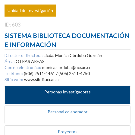
Unidad de Investigación
ID: 603
SISTEMA BIBLIOTECA DOCUMENTACIÓN
E INFORMACIÓN
Director o directora:
Licda. Mónica Córdoba Guzmán
Área:
OTRAS AREAS
Correo electrónico:
monica.cordoba@ucr.ac.cr
Teléfono:
(506) 2511-4461 / (506) 2511-4750
Sitio web:
www.sibdi.ucr.ac.cr
Personas investigadoras
Personal colaborador
Proyectos