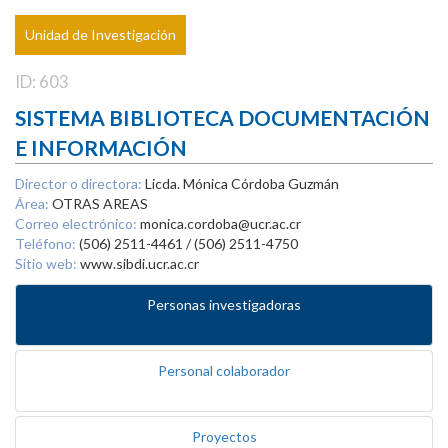
Unidad de Investigación
ID: 603
SISTEMA BIBLIOTECA DOCUMENTACIÓN
E INFORMACIÓN
Director o directora:
Licda. Mónica Córdoba Guzmán
Área:
OTRAS AREAS
Correo electrónico:
monica.cordoba@ucr.ac.cr
Teléfono:
(506) 2511-4461 / (506) 2511-4750
Sitio web:
www.sibdi.ucr.ac.cr
Personas investigadoras
Personal colaborador
Proyectos