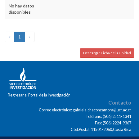
No hay datos
disponibles
«
1
»
Descargar Ficha de la Unidad
Regresar al Portal de la Investigación
Contacto
Correo electrónico: gabriela.chaconzamora@ucr.ac.cr
Teléfono: (506) 2511-1341
Fax: (506) 2224-9367
Cód.Postal: 11501-2060,Costa Rica