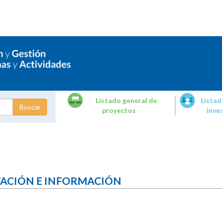
Listado general de
Listad
proyectos
inve
dades de
tigación
TACIÓN E INFORMACIÓN