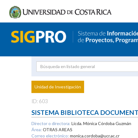
Investigador
Uni
Proyecto
Unidad de Investigación
inves
ID: 603
SISTEMA BIBLIOTECA DOCUMEN
Director o directora:
Licda. Mónica Córdoba Guzmán
Área:
OTRAS AREAS
Correo electrónico:
monica.cordoba@ucr.ac.cr