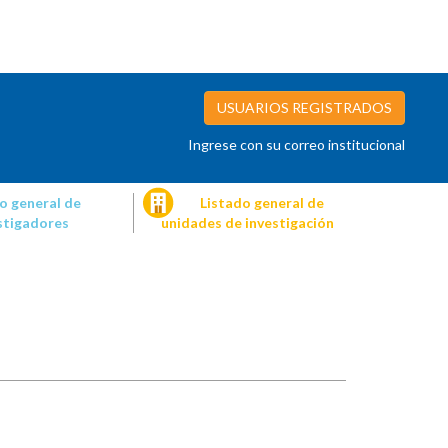
USUARIOS REGISTRADOS
Ingrese con su correo institucional
o general de
Listado general de
stigadores
unidades de investigación