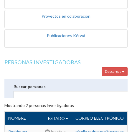
Proyectos en colaboración
Publicaciones Kérwá
PERSONAS INVESTIGADORAS
Descargas
Buscar personas
Mostrando
2
personas investigadoras
NOMBRE
CORREO ELECTRÓNICO
ESTADO
Rodriguez
Inactivo
gisella.rodriguez@ucr.ac.cr