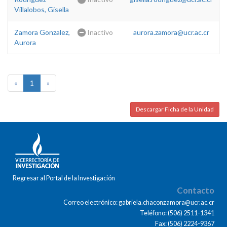
Villalobos, Gisella
Zamora Gonzalez,
Inactivo
aurora.zamora@ucr.ac.cr
Aurora
«
1
»
Descargar Ficha de la Unidad
Regresar al Portal de la Investigación
Contacto
Correo electrónico: gabriela.chaconzamora@ucr.ac.cr
Teléfono: (506) 2511-1341
Fax: (506) 2224-9367