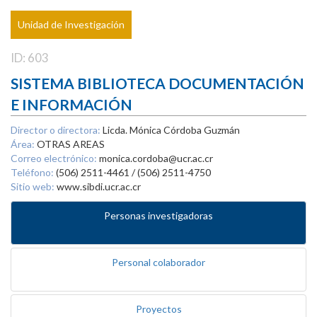
Unidad de Investigación
ID: 603
SISTEMA BIBLIOTECA DOCUMENTACIÓN
E INFORMACIÓN
Director o directora:
Licda. Mónica Córdoba Guzmán
Área:
OTRAS AREAS
Correo electrónico:
monica.cordoba@ucr.ac.cr
Teléfono:
(506) 2511-4461 / (506) 2511-4750
Sitio web:
www.sibdi.ucr.ac.cr
Personas investigadoras
Personal colaborador
Proyectos