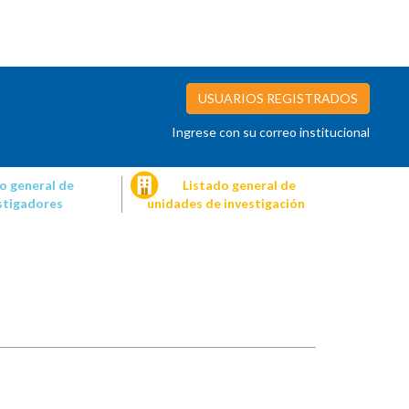
USUARIOS REGISTRADOS
Ingrese con su correo institucional
o general de
Listado general de
stigadores
unidades de investigación