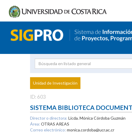
Investigador
Uni
Proyecto
Unidad de Investigación
inves
ID: 603
SISTEMA BIBLIOTECA DOCUMEN
Director o directora:
Licda. Mónica Córdoba Guzmán
Área:
OTRAS AREAS
Correo electrónico:
monica.cordoba@ucr.ac.cr