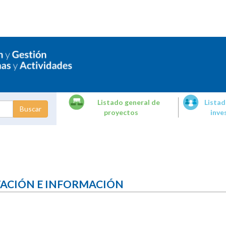
Listado general de
Listad
proyectos
inve
dades de
tigación
TACIÓN E INFORMACIÓN