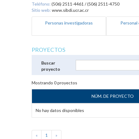
Teléfono:
(506) 2511-4461 / (506) 2511-4750
Sitio web:
www.sibdi.ucr.ac.cr
Personas investigadoras
Personal 
PROYECTOS
Buscar
proyecto
Mostrando
0
proyectos
NÚM. DE PROYECTO
No hay datos disponibles
«
1
»