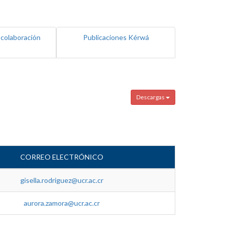
 colaboración
Publicaciones Kérwá
Descargas
CORREO ELECTRÓNICO
gisella.rodriguez@ucr.ac.cr
aurora.zamora@ucr.ac.cr