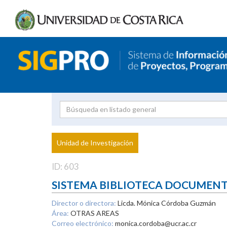
Investigador
Uni
Proyecto
Unidad de Investigación
inves
ID: 603
SISTEMA BIBLIOTECA DOCUMEN
Director o directora:
Licda. Mónica Córdoba Guzmán
Área:
OTRAS AREAS
Correo electrónico:
monica.cordoba@ucr.ac.cr