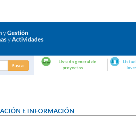
Listado general de
Listad
proyectos
inve
dades de
tigación
TACIÓN E INFORMACIÓN