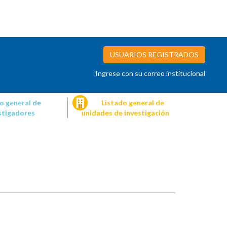
USUARIOS REGISTRADOS
Ingrese con su correo institucional
o general de
Listado general de
stigadores
unidades de investigación