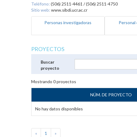
Teléfono:
(506) 2511-4461 / (506) 2511-4750
Sitio web:
www.sibdi.ucr.ac.cr
Personas investigadoras
Personal 
PROYECTOS
Buscar
proyecto
Mostrando
0
proyectos
NÚM. DE PROYECTO
No hay datos disponibles
«
1
»