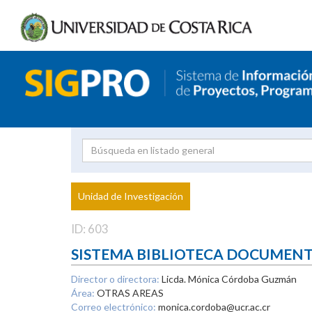
Investigador
Uni
Proyecto
Unidad de Investigación
inves
ID: 603
SISTEMA BIBLIOTECA DOCUMEN
Director o directora:
Licda. Mónica Córdoba Guzmán
Área:
OTRAS AREAS
Correo electrónico:
monica.cordoba@ucr.ac.cr