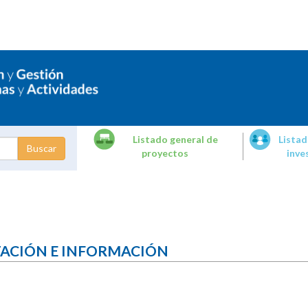
Listado general de
Listad
proyectos
inve
dades de
tigación
TACIÓN E INFORMACIÓN