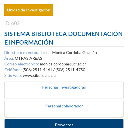
Unidad de Investigación
ID: 603
SISTEMA BIBLIOTECA DOCUMENTACIÓN
E INFORMACIÓN
Director o directora:
Licda. Mónica Córdoba Guzmán
Área:
OTRAS AREAS
Correo electrónico:
monica.cordoba@ucr.ac.cr
Teléfono:
(506) 2511-4461 / (506) 2511-4750
Sitio web:
www.sibdi.ucr.ac.cr
Personas investigadoras
Personal colaborador
Proyectos