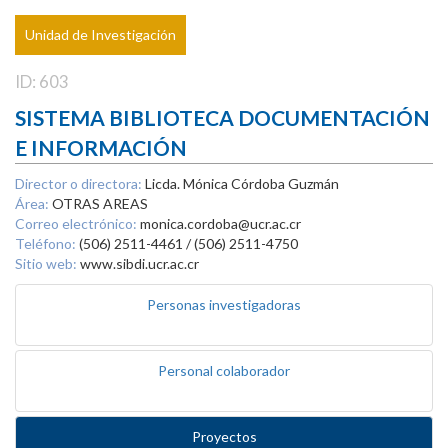
Unidad de Investigación
ID: 603
SISTEMA BIBLIOTECA DOCUMENTACIÓN
E INFORMACIÓN
Director o directora:
Licda. Mónica Córdoba Guzmán
Área:
OTRAS AREAS
Correo electrónico:
monica.cordoba@ucr.ac.cr
Teléfono:
(506) 2511-4461 / (506) 2511-4750
Sitio web:
www.sibdi.ucr.ac.cr
Personas investigadoras
Personal colaborador
Proyectos