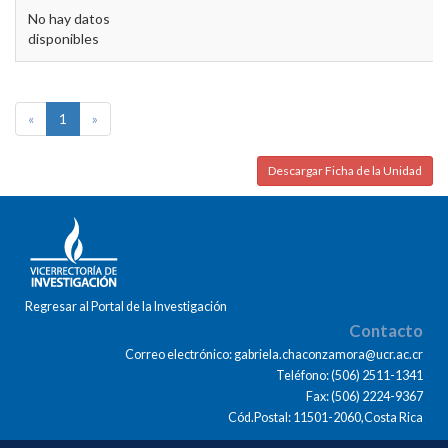
No hay datos
disponibles
«
1
»
Descargar Ficha de la Unidad
Regresar al Portal de la Investigación
Contacto
Correo electrónico: gabriela.chaconzamora@ucr.ac.cr
Teléfono: (506) 2511-1341
Fax: (506) 2224-9367
Cód.Postal: 11501-2060,Costa Rica