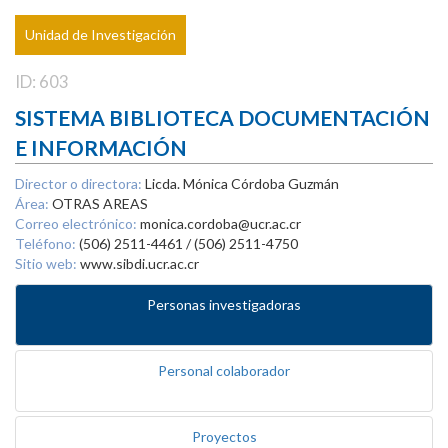
Unidad de Investigación
ID: 603
SISTEMA BIBLIOTECA DOCUMENTACIÓN
E INFORMACIÓN
Director o directora:
Licda. Mónica Córdoba Guzmán
Área:
OTRAS AREAS
Correo electrónico:
monica.cordoba@ucr.ac.cr
Teléfono:
(506) 2511-4461 / (506) 2511-4750
Sitio web:
www.sibdi.ucr.ac.cr
Personas investigadoras
Personal colaborador
Proyectos