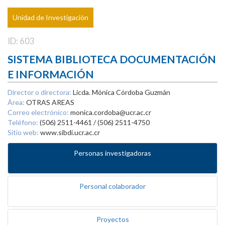
Unidad de Investigación
ID: 603
SISTEMA BIBLIOTECA DOCUMENTACIÓN
E INFORMACIÓN
Director o directora:
Licda. Mónica Córdoba Guzmán
Área:
OTRAS AREAS
Correo electrónico:
monica.cordoba@ucr.ac.cr
Teléfono:
(506) 2511-4461 / (506) 2511-4750
Sitio web:
www.sibdi.ucr.ac.cr
Personas investigadoras
Personal colaborador
Proyectos