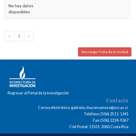
No hay datos
disponibles
«
1
»
Descargar Ficha de la Unidad
Regresar al Portal de la Investigación
Contacto
Correo electrónico: gabriela.chaconzamora@ucr.ac.cr
Teléfono: (506) 2511-1341
Fax: (506) 2224-9367
Cód.Postal: 11501-2060,Costa Rica