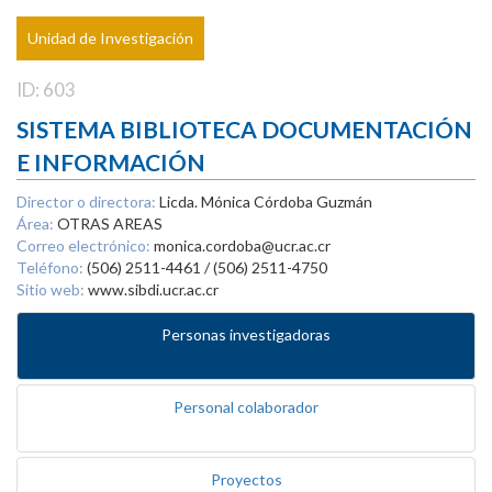
Unidad de Investigación
ID: 603
SISTEMA BIBLIOTECA DOCUMENTACIÓN
E INFORMACIÓN
Director o directora:
Licda. Mónica Córdoba Guzmán
Área:
OTRAS AREAS
Correo electrónico:
monica.cordoba@ucr.ac.cr
Teléfono:
(506) 2511-4461 / (506) 2511-4750
Sitio web:
www.sibdi.ucr.ac.cr
Personas investigadoras
Personal colaborador
Proyectos