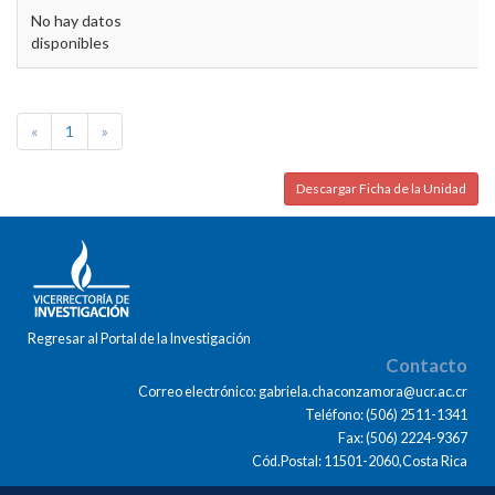
No hay datos
disponibles
«
1
»
Descargar Ficha de la Unidad
Regresar al Portal de la Investigación
Contacto
Correo electrónico: gabriela.chaconzamora@ucr.ac.cr
Teléfono: (506) 2511-1341
Fax: (506) 2224-9367
Cód.Postal: 11501-2060,Costa Rica