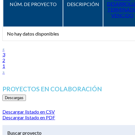
DESARROLL
NÚM. DE PROYECTO
DESCRIPCIÓN
TERMINAD
VENCIDO
No hay datos disponibles
«
3
2
1
»
PROYECTOS EN COLABORACIÓN
Descargas
Descargar listado en CSV
Descargar listado en PDF
Buscar proyecto