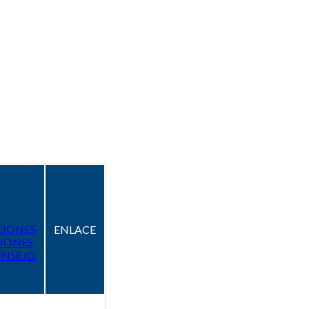
CIONES
ENLACE
IONES
ONSEJO