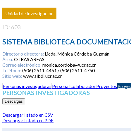
Unidad de Investigación
ID: 603
SISTEMA BIBLIOTECA DOCUMENTACI
Director o directora:
Licda. Mónica Córdoba Guzmán
Área:
OTRAS AREAS
Correo electrónico:
monica.cordoba@ucr.ac.cr
Teléfono:
(506) 2511-4461 / (506) 2511-4750
Sitio web:
www.sibdi.ucr.ac.cr
Personas investigadoras
Personal colaborador
Proyectos
Proyec
PERSONAS INVESTIGADORAS
Descargas
Descargar listado en CSV
Descargar listado en PDF