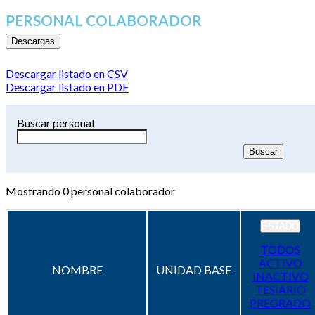
PERSONAL COLABORADOR
Descargas
Descargar listado en CSV
Descargar listado en PDF
Buscar personal
Mostrando
0
personal colaborador
ESTADO
TODOS
ACTIVO
NOMBRE
UNIDAD BASE
INACTIVO
TESIARIO
PREGRADO