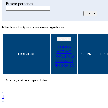
Buscar personas
Mostrando
0
personas investigadoras
ESTADO
TODOS
ACTIVO
NOMBRE
CORREO ELEC
INACTIVO
TESIARIO
PREGRADO
No hay datos disponibles
«
1
»