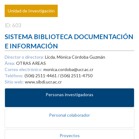
Unidad de Investigación
ID: 603
SISTEMA BIBLIOTECA DOCUMENTACIÓN
E INFORMACIÓN
Director o directora:
Licda. Mónica Córdoba Guzmán
Área:
OTRAS AREAS
Correo electrónico:
monica.cordoba@ucr.ac.cr
Teléfono:
(506) 2511-4461 / (506) 2511-4750
Sitio web:
www.sibdi.ucr.ac.cr
Personas investigadoras
Personal colaborador
Proyectos