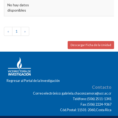
No hay datos
disponibles
«
1
»
Descargar Ficha de la Unidad
Regresar al Portal de la Investigación
Contacto
Correo electrónico: gabriela.chaconzamora@ucr.ac.cr
Teléfono: (506) 2511-1341
Fax: (506) 2224-9367
Cód.Postal: 11501-2060,Costa Rica