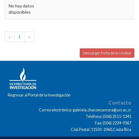
No hay datos
disponibles
«
1
»
Descargar Ficha de la Unidad
Regresar al Portal de la Investigación
Contacto
Correo electrónico: gabriela.chaconzamora@ucr.ac.cr
Teléfono: (506) 2511-1341
Fax: (506) 2224-9367
Cód.Postal: 11501-2060,Costa Rica