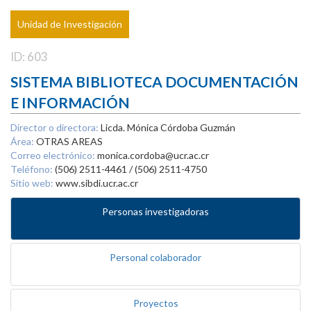
Unidad de Investigación
ID: 603
SISTEMA BIBLIOTECA DOCUMENTACIÓN
E INFORMACIÓN
Director o directora:
Licda. Mónica Córdoba Guzmán
Área:
OTRAS AREAS
Correo electrónico:
monica.cordoba@ucr.ac.cr
Teléfono:
(506) 2511-4461 / (506) 2511-4750
Sitio web:
www.sibdi.ucr.ac.cr
Personas investigadoras
Personal colaborador
Proyectos