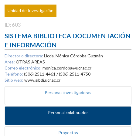
Unidad de Investigación
ID: 603
SISTEMA BIBLIOTECA DOCUMENTACIÓN
E INFORMACIÓN
Director o directora:
Licda. Mónica Córdoba Guzmán
Área:
OTRAS AREAS
Correo electrónico:
monica.cordoba@ucr.ac.cr
Teléfono:
(506) 2511-4461 / (506) 2511-4750
Sitio web:
www.sibdi.ucr.ac.cr
Personas investigadoras
Personal colaborador
Proyectos