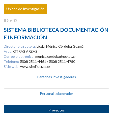
Unidad de Investigación
ID: 603
SISTEMA BIBLIOTECA DOCUMENTACIÓN
E INFORMACIÓN
Director o directora:
Licda. Mónica Córdoba Guzmán
Área:
OTRAS AREAS
Correo electrónico:
monica.cordoba@ucr.ac.cr
Teléfono:
(506) 2511-4461 / (506) 2511-4750
Sitio web:
www.sibdi.ucr.ac.cr
Personas investigadoras
Personal colaborador
Proyectos