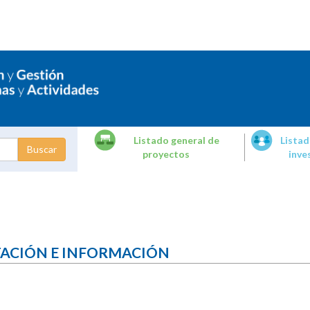
Listado general de
Listad
proyectos
inve
dades de
tigación
TACIÓN E INFORMACIÓN