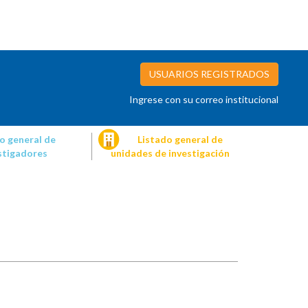
USUARIOS REGISTRADOS
Ingrese con su correo institucional
o general de
Listado general de
stigadores
unidades de investigación