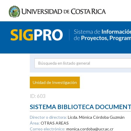
Investigador
Uni
Proyecto
Unidad de Investigación
inves
ID: 603
SISTEMA BIBLIOTECA DOCUMEN
Director o directora:
Licda. Mónica Córdoba Guzmán
Área:
OTRAS AREAS
Correo electrónico:
monica.cordoba@ucr.ac.cr