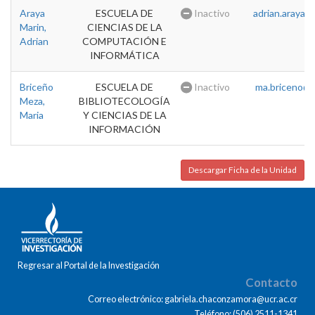
Araya
ESCUELA DE
Inactivo
adrian.araya@u
Marin,
CIENCIAS DE LA
Adrian
COMPUTACIÓN E
INFORMÁTICA
Briceño
ESCUELA DE
Inactivo
ma.briceno@u
Meza,
BIBLIOTECOLOGÍA
Maria
Y CIENCIAS DE LA
INFORMACIÓN
Descargar Ficha de la Unidad
Regresar al Portal de la Investigación
Contacto
Correo electrónico: gabriela.chaconzamora@ucr.ac.cr
Teléfono: (506) 2511-1341