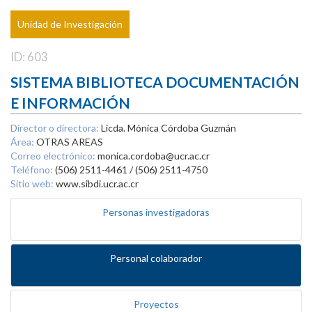
Unidad de Investigación
ID: 603
SISTEMA BIBLIOTECA DOCUMENTACIÓN
E INFORMACIÓN
Director o directora:
Licda. Mónica Córdoba Guzmán
Área:
OTRAS AREAS
Correo electrónico:
monica.cordoba@ucr.ac.cr
Teléfono:
(506) 2511-4461 / (506) 2511-4750
Sitio web:
www.sibdi.ucr.ac.cr
Personas investigadoras
Personal colaborador
Proyectos