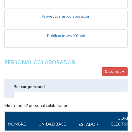
Proyectos en colaboración
Publicaciones Kérwá
PERSONAL COLABORADOR
Descargas
Buscar personal
Mostrando
2
personal colaborador
CORR
NOMBRE
UNIDAD BASE
ELECTRÓ
ESTADO