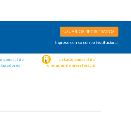
USUARIOS REGISTRADOS
Ingrese con su correo institucional
o general de
Listado general de
stigadores
unidades de investigación