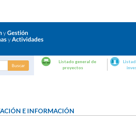
Listado general de
Listad
proyectos
inve
dades de
tigación
TACIÓN E INFORMACIÓN