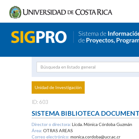
Investigador
Uni
Proyecto
Unidad de Investigación
inves
ID: 603
SISTEMA BIBLIOTECA DOCUMEN
Director o directora:
Licda. Mónica Córdoba Guzmán
Área:
OTRAS AREAS
Correo electrónico:
monica.cordoba@ucr.ac.cr