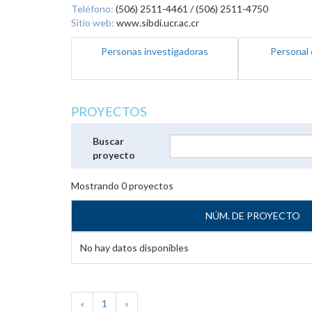
Teléfono:
(506) 2511-4461 / (506) 2511-4750
Sitio web:
www.sibdi.ucr.ac.cr
Personas investigadoras
Personal 
PROYECTOS
Buscar
proyecto
Mostrando
0
proyectos
NÚM. DE PROYECTO
No hay datos disponibles
«
1
»