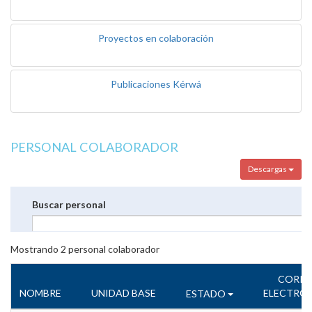
Proyectos en colaboración
Publicaciones Kérwá
PERSONAL COLABORADOR
Descargas
Buscar personal
Mostrando
2
personal colaborador
CORR
NOMBRE
UNIDAD BASE
ELECTRÓ
ESTADO