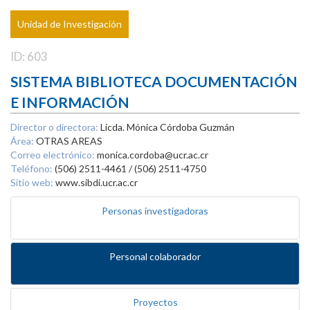
Unidad de Investigación
ID: 603
SISTEMA BIBLIOTECA DOCUMENTACIÓN
E INFORMACIÓN
Director o directora:
Licda. Mónica Córdoba Guzmán
Área:
OTRAS AREAS
Correo electrónico:
monica.cordoba@ucr.ac.cr
Teléfono:
(506) 2511-4461 / (506) 2511-4750
Sitio web:
www.sibdi.ucr.ac.cr
Personas investigadoras
Personal colaborador
Proyectos