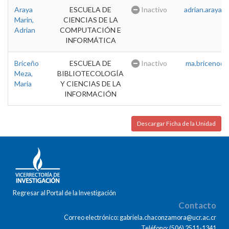
Araya
ESCUELA DE
Inactivo
adrian.araya@u
Marin,
CIENCIAS DE LA
Adrian
COMPUTACIÓN E
INFORMÁTICA
Briceño
ESCUELA DE
Inactivo
ma.briceno@u
Meza,
BIBLIOTECOLOGÍA
Maria
Y CIENCIAS DE LA
INFORMACIÓN
Descargar Ficha de la Unidad
Regresar al Portal de la Investigación
Contacto
Correo electrónico: gabriela.chaconzamora@ucr.ac.cr
Teléfono: (506) 2511-1341