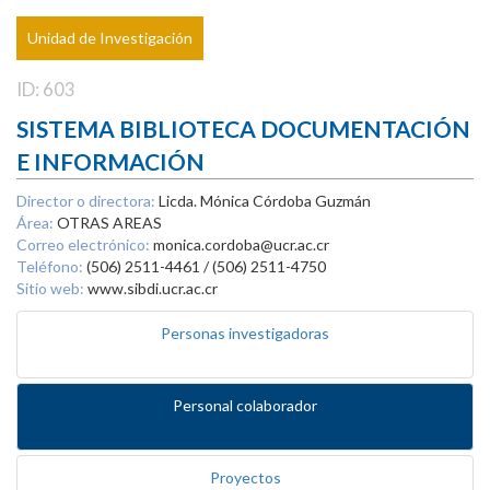
Unidad de Investigación
ID: 603
SISTEMA BIBLIOTECA DOCUMENTACIÓN
E INFORMACIÓN
Director o directora:
Licda. Mónica Córdoba Guzmán
Área:
OTRAS AREAS
Correo electrónico:
monica.cordoba@ucr.ac.cr
Teléfono:
(506) 2511-4461 / (506) 2511-4750
Sitio web:
www.sibdi.ucr.ac.cr
Personas investigadoras
Personal colaborador
Proyectos