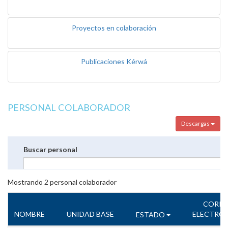
Proyectos en colaboración
Publicaciones Kérwá
PERSONAL COLABORADOR
Descargas
Buscar personal
Mostrando
2
personal colaborador
CORR
NOMBRE
UNIDAD BASE
ELECTRÓ
ESTADO