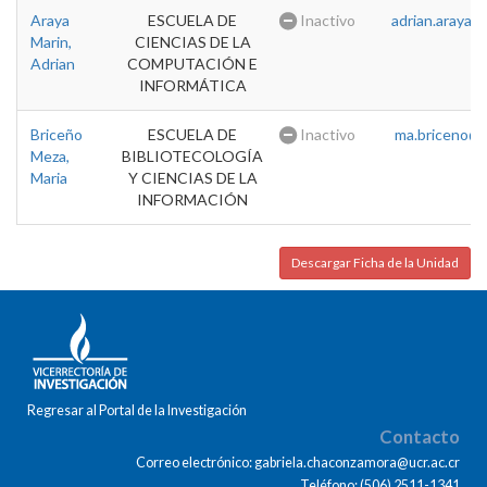
Araya
ESCUELA DE
Inactivo
adrian.araya@u
Marin,
CIENCIAS DE LA
Adrian
COMPUTACIÓN E
INFORMÁTICA
Briceño
ESCUELA DE
Inactivo
ma.briceno@u
Meza,
BIBLIOTECOLOGÍA
Maria
Y CIENCIAS DE LA
INFORMACIÓN
Descargar Ficha de la Unidad
Regresar al Portal de la Investigación
Contacto
Correo electrónico: gabriela.chaconzamora@ucr.ac.cr
Teléfono: (506) 2511-1341