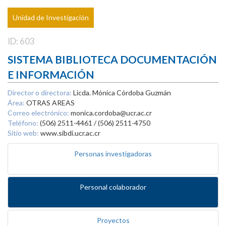
Unidad de Investigación
ID: 603
SISTEMA BIBLIOTECA DOCUMENTACIÓN
E INFORMACIÓN
Director o directora:
Licda. Mónica Córdoba Guzmán
Área:
OTRAS AREAS
Correo electrónico:
monica.cordoba@ucr.ac.cr
Teléfono:
(506) 2511-4461 / (506) 2511-4750
Sitio web:
www.sibdi.ucr.ac.cr
Personas investigadoras
Personal colaborador
Proyectos