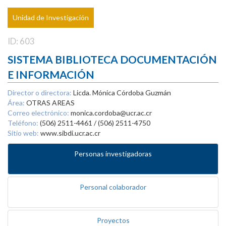
Unidad de Investigación
ID: 603
SISTEMA BIBLIOTECA DOCUMENTACIÓN
E INFORMACIÓN
Director o directora:
Licda. Mónica Córdoba Guzmán
Área:
OTRAS AREAS
Correo electrónico:
monica.cordoba@ucr.ac.cr
Teléfono:
(506) 2511-4461 / (506) 2511-4750
Sitio web:
www.sibdi.ucr.ac.cr
Personas investigadoras
Personal colaborador
Proyectos