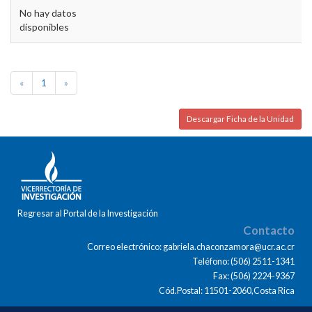
No hay datos
disponibles
«
1
»
Descargar Ficha de la Unidad
Regresar al Portal de la Investigación
Contacto
Correo electrónico: gabriela.chaconzamora@ucr.ac.cr
Teléfono: (506) 2511-1341
Fax: (506) 2224-9367
Cód.Postal: 11501-2060,Costa Rica