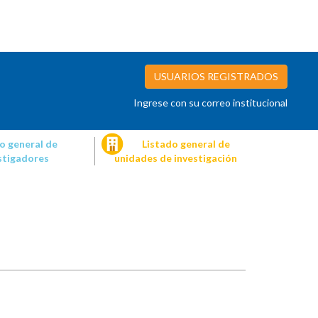
USUARIOS REGISTRADOS
Ingrese con su correo institucional
o general de
Listado general de
stigadores
unidades de investigación