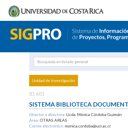
Investigador
Uni
Proyecto
Unidad de Investigación
inves
ID: 603
SISTEMA BIBLIOTECA DOCUMEN
Director o directora:
Licda. Mónica Córdoba Guzmán
Área:
OTRAS AREAS
Correo electrónico:
monica.cordoba@ucr.ac.cr