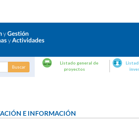
Listado general de
Listad
proyectos
inve
dades de
tigación
TACIÓN E INFORMACIÓN