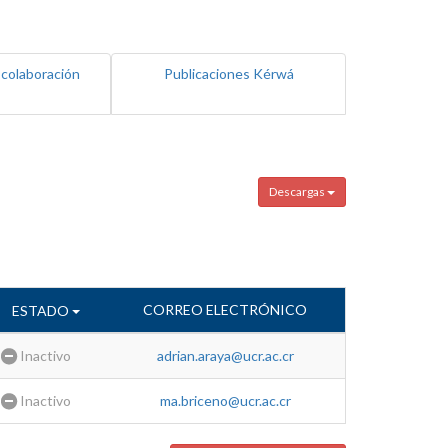
 colaboración
Publicaciones Kérwá
Descargas
CORREO ELECTRÓNICO
ESTADO
Inactivo
adrian.araya@ucr.ac.cr
Inactivo
ma.briceno@ucr.ac.cr