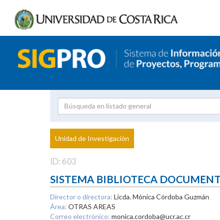
Investigador
Uni
Proyecto
Unidad de Investigación
inves
ID: 603
SISTEMA BIBLIOTECA DOCUMEN
Director o directora:
Licda. Mónica Córdoba Guzmán
Área:
OTRAS AREAS
Correo electrónico:
monica.cordoba@ucr.ac.cr