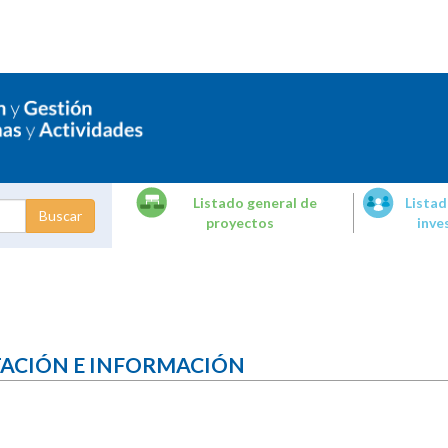
Listado general de
Listad
proyectos
inve
dades de
tigación
TACIÓN E INFORMACIÓN