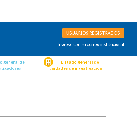
USUARIOS REGISTRADOS
Ingrese con su correo institucional
o general de
Listado general de
stigadores
unidades de investigación