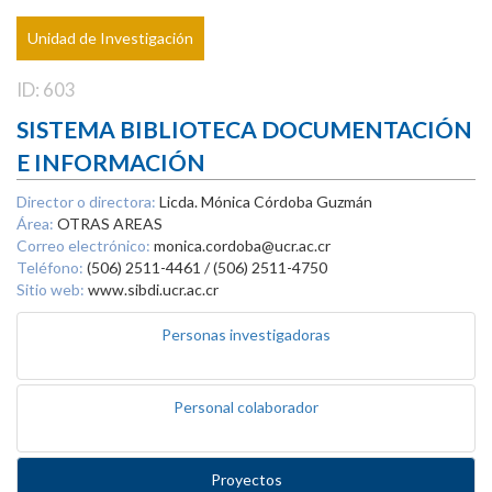
Unidad de Investigación
ID: 603
SISTEMA BIBLIOTECA DOCUMENTACIÓN
E INFORMACIÓN
Director o directora:
Licda. Mónica Córdoba Guzmán
Área:
OTRAS AREAS
Correo electrónico:
monica.cordoba@ucr.ac.cr
Teléfono:
(506) 2511-4461 / (506) 2511-4750
Sitio web:
www.sibdi.ucr.ac.cr
Personas investigadoras
Personal colaborador
Proyectos