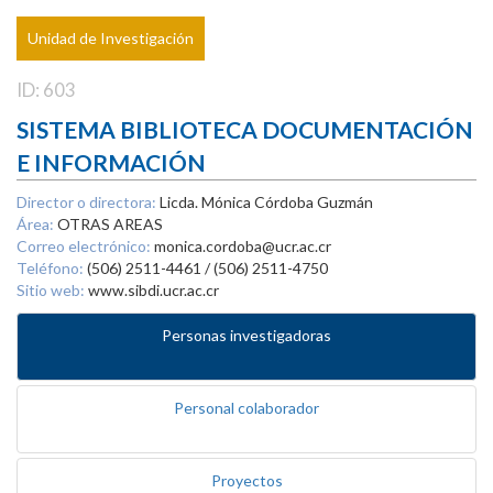
Unidad de Investigación
ID: 603
SISTEMA BIBLIOTECA DOCUMENTACIÓN
E INFORMACIÓN
Director o directora:
Licda. Mónica Córdoba Guzmán
Área:
OTRAS AREAS
Correo electrónico:
monica.cordoba@ucr.ac.cr
Teléfono:
(506) 2511-4461 / (506) 2511-4750
Sitio web:
www.sibdi.ucr.ac.cr
Personas investigadoras
Personal colaborador
Proyectos