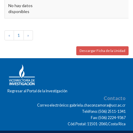
No hay datos
disponibles
«
1
»
Descargar Ficha de la Unidad
Regresar al Portal de la Investigación
Contacto
Correo electrónico: gabriela.chaconzamora@ucr.ac.cr
Teléfono: (506) 2511-1341
Fax: (506) 2224-9367
Cód.Postal: 11501-2060,Costa Rica