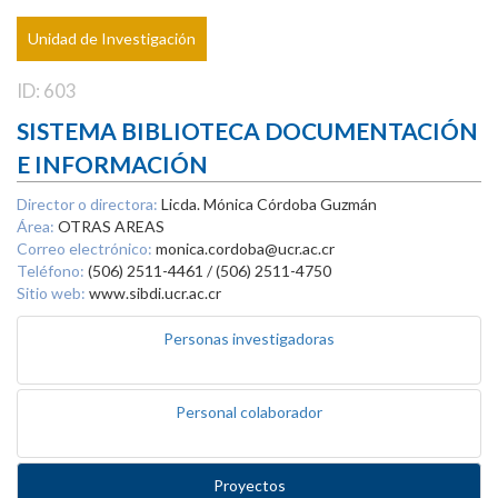
Unidad de Investigación
ID: 603
SISTEMA BIBLIOTECA DOCUMENTACIÓN
E INFORMACIÓN
Director o directora:
Licda. Mónica Córdoba Guzmán
Área:
OTRAS AREAS
Correo electrónico:
monica.cordoba@ucr.ac.cr
Teléfono:
(506) 2511-4461 / (506) 2511-4750
Sitio web:
www.sibdi.ucr.ac.cr
Personas investigadoras
Personal colaborador
Proyectos