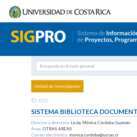
Investigador
Uni
Proyecto
Unidad de Investigación
inves
ID: 603
SISTEMA BIBLIOTECA DOCUMEN
Director o directora:
Licda. Mónica Córdoba Guzmán
Área:
OTRAS AREAS
Correo electrónico:
monica.cordoba@ucr.ac.cr