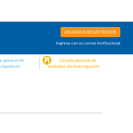
USUARIOS REGISTRADOS
Ingrese con su correo institucional
o general de
Listado general de
stigadores
unidades de investigación