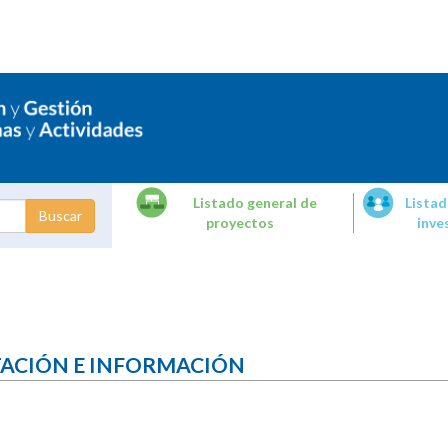
Listado general de
Listad
proyectos
inve
dades de
tigación
TACIÓN E INFORMACIÓN