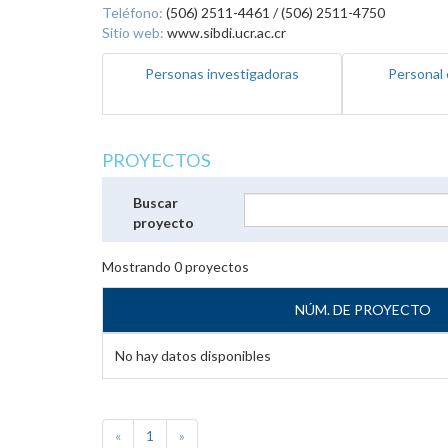
Teléfono:
(506) 2511-4461 / (506) 2511-4750
Sitio web:
www.sibdi.ucr.ac.cr
Personas investigadoras
Personal 
PROYECTOS
Buscar
proyecto
Mostrando
0
proyectos
NÚM. DE PROYECTO
No hay datos disponibles
«
1
»