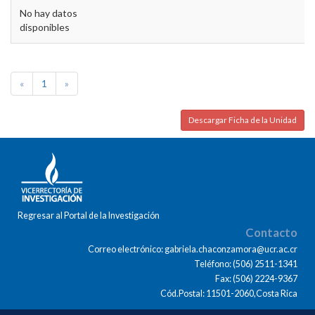
No hay datos
disponibles
«
1
»
Descargar Ficha de la Unidad
Regresar al Portal de la Investigación
Contacto
Correo electrónico: gabriela.chaconzamora@ucr.ac.cr
Teléfono: (506) 2511-1341
Fax: (506) 2224-9367
Cód.Postal: 11501-2060,Costa Rica