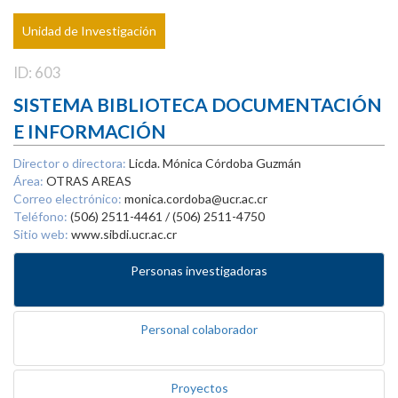
Unidad de Investigación
ID: 603
SISTEMA BIBLIOTECA DOCUMENTACIÓN
E INFORMACIÓN
Director o directora:
Licda. Mónica Córdoba Guzmán
Área:
OTRAS AREAS
Correo electrónico:
monica.cordoba@ucr.ac.cr
Teléfono:
(506) 2511-4461 / (506) 2511-4750
Sitio web:
www.sibdi.ucr.ac.cr
Personas investigadoras
Personal colaborador
Proyectos