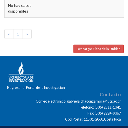
No hay datos
disponibles
«
1
»
Descargar Ficha de la Unidad
Regresar al Portal de la Investigación
Contacto
Correo electrónico: gabriela.chaconzamora@ucr.ac.cr
Teléfono: (506) 2511-1341
Fax: (506) 2224-9367
Cód.Postal: 11501-2060,Costa Rica