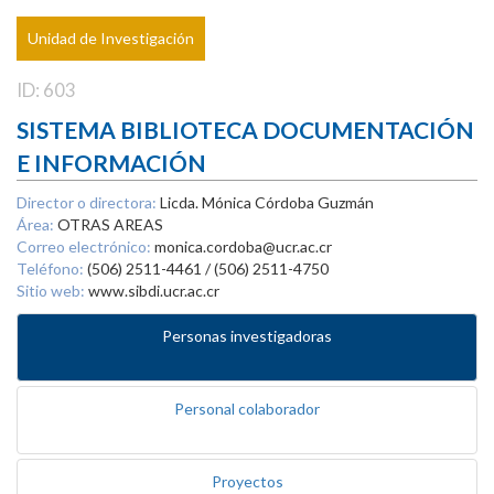
Unidad de Investigación
ID: 603
SISTEMA BIBLIOTECA DOCUMENTACIÓN
E INFORMACIÓN
Director o directora:
Licda. Mónica Córdoba Guzmán
Área:
OTRAS AREAS
Correo electrónico:
monica.cordoba@ucr.ac.cr
Teléfono:
(506) 2511-4461 / (506) 2511-4750
Sitio web:
www.sibdi.ucr.ac.cr
Personas investigadoras
Personal colaborador
Proyectos