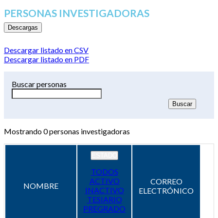
PERSONAS INVESTIGADORAS
Descargas
Descargar listado en CSV
Descargar listado en PDF
Buscar personas
Mostrando
0
personas investigadoras
ESTADO
TODOS
ACTIVO
CORREO
NOMBRE
INACTIVO
ELECTRÓNICO
TESIARIO
PREGRADO