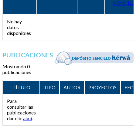
VENCIDO
No hay
datos
disponibles
PUBLICACIONES
Mostrando 0
publicaciones
TÍTULO
TIPO
AUTOR
PROYECTOS
FEC
Para
consultar las
publicaciones
dar clic
aquí
.