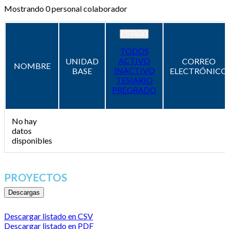
Mostrando
0
personal colaborador
ESTADO
TODOS
ACTIVO
UNIDAD
CORREO
NOMBRE
INACTIVO
BASE
ELECTRÓNICO
TESIARIO
PREGRADO
No hay
datos
disponibles
PROYECTOS
Descargas
Descargar listado en CSV
Descargar listado en PDF