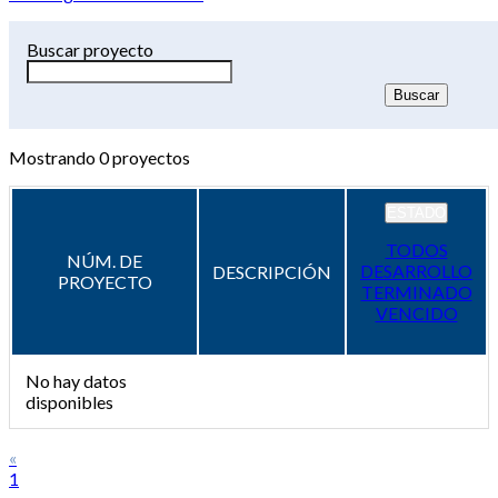
Buscar proyecto
Mostrando
0
proyectos
ESTADO
TODOS
NÚM. DE
DESARROLLO
DESCRIPCIÓN
PROYECTO
TERMINADO
VENCIDO
No hay datos
disponibles
«
1