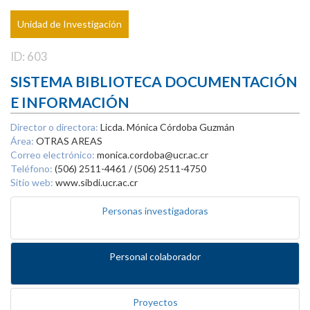
Unidad de Investigación
ID: 603
SISTEMA BIBLIOTECA DOCUMENTACIÓN
E INFORMACIÓN
Director o directora:
Licda. Mónica Córdoba Guzmán
Área:
OTRAS AREAS
Correo electrónico:
monica.cordoba@ucr.ac.cr
Teléfono:
(506) 2511-4461 / (506) 2511-4750
Sitio web:
www.sibdi.ucr.ac.cr
Personas investigadoras
Personal colaborador
Proyectos