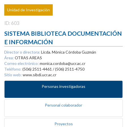
Unidad de Investigación
ID: 603
SISTEMA BIBLIOTECA DOCUMENTACIÓN
E INFORMACIÓN
Director o directora:
Licda. Mónica Córdoba Guzmán
Área:
OTRAS AREAS
Correo electrónico:
monica.cordoba@ucr.ac.cr
Teléfono:
(506) 2511-4461 / (506) 2511-4750
Sitio web:
www.sibdi.ucr.ac.cr
Personas investigadoras
Personal colaborador
Proyectos