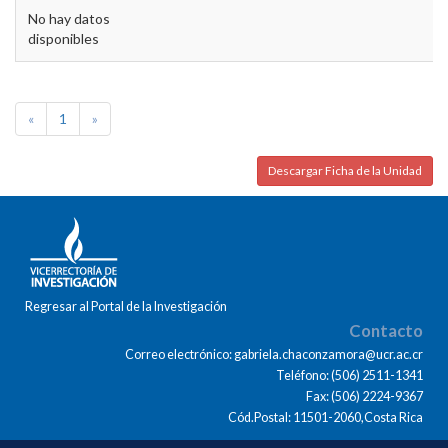
No hay datos
disponibles
«
1
»
Descargar Ficha de la Unidad
Regresar al Portal de la Investigación
Contacto
Correo electrónico: gabriela.chaconzamora@ucr.ac.cr
Teléfono: (506) 2511-1341
Fax: (506) 2224-9367
Cód.Postal: 11501-2060,Costa Rica