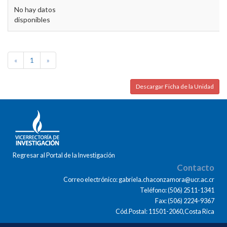
No hay datos
disponibles
«
1
»
Descargar Ficha de la Unidad
Regresar al Portal de la Investigación
Contacto
Correo electrónico: gabriela.chaconzamora@ucr.ac.cr
Teléfono: (506) 2511-1341
Fax: (506) 2224-9367
Cód.Postal: 11501-2060,Costa Rica