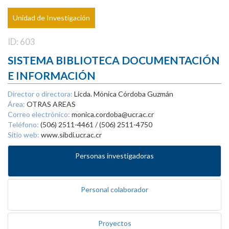
Unidad de Investigación
ID: 603
SISTEMA BIBLIOTECA DOCUMENTACIÓN
E INFORMACIÓN
Director o directora:
Licda. Mónica Córdoba Guzmán
Área:
OTRAS AREAS
Correo electrónico:
monica.cordoba@ucr.ac.cr
Teléfono:
(506) 2511-4461 / (506) 2511-4750
Sitio web:
www.sibdi.ucr.ac.cr
Personas investigadoras
Personal colaborador
Proyectos