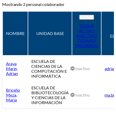
Mostrando
2
personal colaborador
ESTADO
TODOS
ACTIVO
NOMBRE
UNIDAD BASE
INACTIVO
EL
TESIARIO
PREGRADO
ESCUELA DE
Araya
CIENCIAS DE LA
Marin,
Inactivo
adrian
COMPUTACIÓN E
Adrian
INFORMÁTICA
ESCUELA DE
Briceño
BIBLIOTECOLOGÍA
Meza,
Inactivo
ma.br
Y CIENCIAS DE LA
Maria
INFORMACIÓN