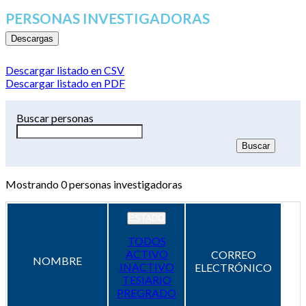
PERSONAS INVESTIGADORAS
Descargas
Descargar listado en CSV
Descargar listado en PDF
Buscar personas
Mostrando
0
personas investigadoras
ESTADO
TODOS
ACTIVO
CORREO
NOMBRE
INACTIVO
ELECTRÓNICO
TESIARIO
PREGRADO