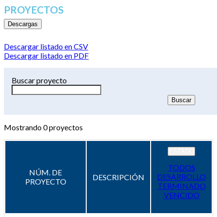
PROYECTOS
Descargas
Descargar listado en CSV
Descargar listado en PDF
Buscar proyecto
Mostrando
0
proyectos
ESTADO
TODOS
NÚM. DE
DESARROLLO
DESCRIPCIÓN
PROYECTO
TERMINADO
VENCIDO