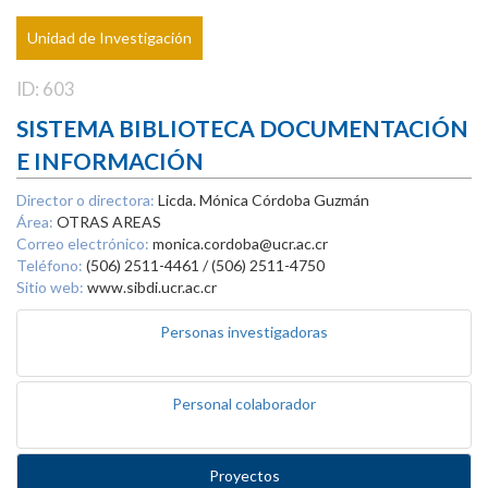
Unidad de Investigación
ID: 603
SISTEMA BIBLIOTECA DOCUMENTACIÓN
E INFORMACIÓN
Director o directora:
Licda. Mónica Córdoba Guzmán
Área:
OTRAS AREAS
Correo electrónico:
monica.cordoba@ucr.ac.cr
Teléfono:
(506) 2511-4461 / (506) 2511-4750
Sitio web:
www.sibdi.ucr.ac.cr
Personas investigadoras
Personal colaborador
Proyectos